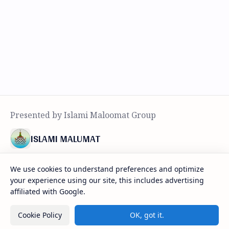
ISLAMI MALUMAT
हर तरह के इस्लामी सवालात का जवाब
We use cookies to understand preferences and optimize
your experience using our site, this includes advertising
ज़रूरी सफ़हात
affiliated with Google.
होम पेज
Cookie Policy
OK, got it.
हमारे बारे में
प्राइवेस़ी पॉलिस़ी