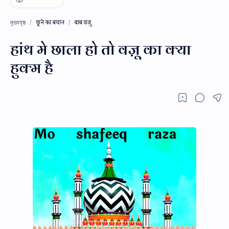
छूने का बयान
बाब वजु
मुख्यपृष्ठ
हांथ मे छाला हो तो वज़ू का क्या
हुक्म है