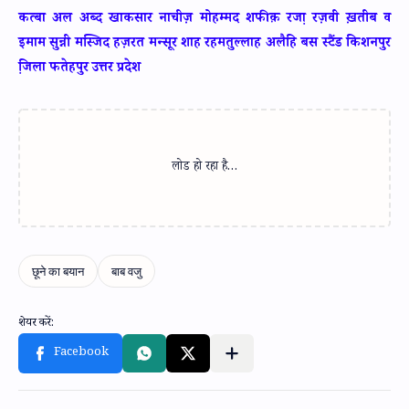
कत्बा अल अब्द खाकसार नाचीज़ मोहम्मद शफीक़ रजा़ रज़वी ख़तीब व
इमाम सुन्नी मस्जिद हज़रत मन्सूर शाह रहमतुल्लाह अलैहि बस स्टैंड किशनपुर
जि़ला फतेहपुर उत्तर प्रदेश