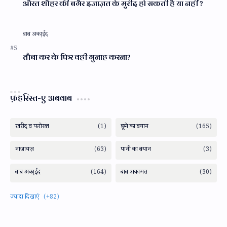
औरत शौहर की बगैर इजाज़त के मुरीद हो सकती है या नहीं ?
तौबा कर के फिर वही गुनाह करना?
फ़हरिस्त-ए अबवाब