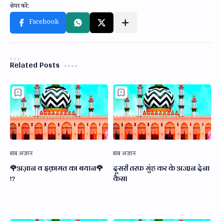
Related Posts
🌹अज़ान व इक़ामत का बयान🌹
दूसरी तरफ मुंह कर के अजा़न देना
!?
कैसा