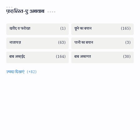
फ़हरिस्त-ए अबवाब