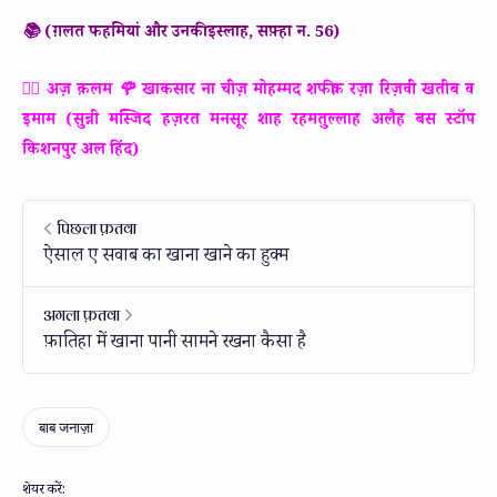
📚 (ग़लत फहमियां और उनकी इस्लाह, सफ़्हा न. 56)
✍🏻 अज़ क़लम 🌹 खाकसार ना चीज़ मोहम्मद शफीक़ रज़ा रिज़वी खतीब व
इमाम (सुन्नी मस्जिद हज़रत मनसूर शाह रहमतुल्लाह अलैह बस स्टॉप
किशनपुर अल हिंद)