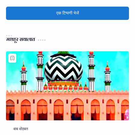
एक टिप्पणी भेजें
मशहूर सवालात