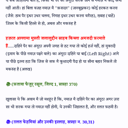
ये सब जाहिलाना बातें हैं, किसी भी पैर का अंगूठा सरक जाने से नमाज़ मै कोई कमी
नहीं आती। हां बिला वजह नमाज़ मै "क़सदन" (जानबूझकर) कोई हरकत करना
(जैसे: हाथ पैर इधर उधर चलना, निगाह इधर उधर करना वग़ैरह), ख्वाह (चाहें)
जिस्म के किसी हिस्से से हो, अबस और मकरुह है
हज़रत अल्लामा मुफ़्ती जलालुद्दीन साहब किब्ला अमजदी फ़रमाते
हैं
.......दाहिने पैर का अंगूठा अपनी जगह से हट गया तो कोई हर्ज नहीं, हां मुक्तदी
(इमाम के पीछे नमाज़ पढ़ने वाले) का अंगूठा दाहिने या बाईं (Left Right) आगे
या पीछे इतना हटा कि जिस से सफ़ मै कुशादगी पैदा हो या सीना बहार निकले तो
मकरुह है (अलख)
📚 (फ़तावा फैज़ुर् रसूल, जिल्द 1, सफ़्हा 370)
खुलासा ये कि अवाम मै जो मशहूर है कि, नमाज़ मै दाहिने पैर का अंगूठा अगर ज़रा
सा भी सरक गया तो नमाज़ नहीं होगी, ये उनकी जिहालत है, और ग़लत फ़हमी है।
📚 (ग़लत फेहमियां और उनकी इस्लाह, सफ़्हा न. 30,31)