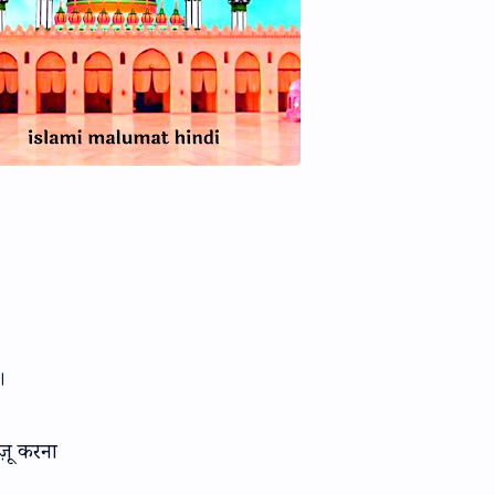
।
ुज़ू करना