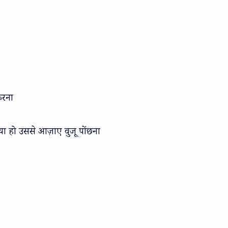
करना
या हो उससे आज़ाए वुजू पोंछना