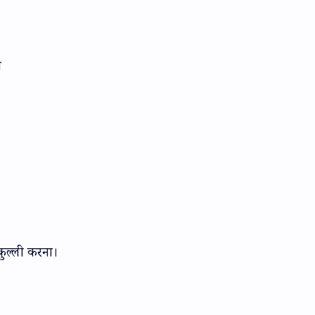
ा
कुल्ली करना।