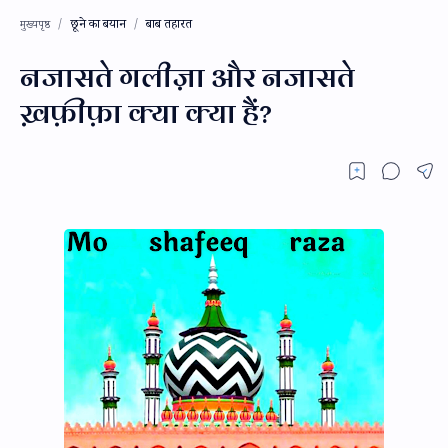
छूने का बयान
बाब तहारत
मुख्यपृष्ठ
नजासते गलीज़ा और नजासते
ख़फ़ीफ़ा क्या क्या हैं?