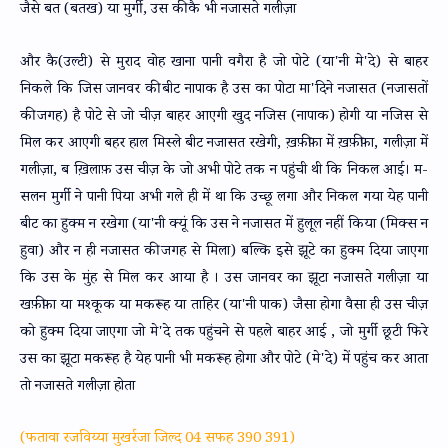
जैसे बत (बतख) या मुर्गी, उस की कै भी नजासते गलीज़ा
और कै(उल्टी) से मुराद वोह खाना पानी वगैरा है जो पोटे (या'नी मे'दे) से बाहर
निकले कि जिस जानवर की बीट नापाक है उस का पोटा मा'दिने नजासत (नजासतों
की जगह) है पोटे से जो चीज़ बाहर आएगी खुद नजिस (नापाक) होगी या नजिस से
मिल कर आएगी बहर हाल मिस्ले बीट नजासत रखेगी, ख़फ़ीफ़ा में ख़फ़ीफ़ा, गलीज़ा में
गलीज़ा, ब ख़िलाफ़ उस चीज़ के जो अभी पोटे तक न पहुंची थी कि निकल आई। म-
सलन मुर्गी ने पानी पिया अभी गले ही में था कि उच्छू लगा और निकल गया येह पानी
बीट का हुक्म न रखेगा (या'नी क्यूं कि उस ने नजासत में हुलूल नहीं किया (मिक्स न
हुवा) और न ही नजासत की जगह से मिला) बल्कि इसे झूटे का हुक्म दिया जाएगा
कि उस के मुंह से मिल कर आया है । उस जानवर का झूटा नजासते गलीज़ा या
खफ़ीफ़ा या मश्कूक या मकरूह या ताहिर (या'नी पाक) जैसा होगा वैसा ही उस चीज़
को हुक्म दिया जाएगा जो मे'दे तक पहुंचने से पहले बाहर आई , जो मुर्गी छूटी फिरे
उस का झूटा मकरूह है येह पानी भी मकरूह होगा और पोटे (मे'दे) में पहुंच कर आता
तो नजासते गलीज़ा होता
(फतावा रजविय्या मुखर्रजा जिल्द 04 सफह 390 391)