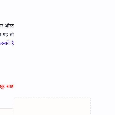
कार औरत
नस यह तो
माते हैं
सूर शाह