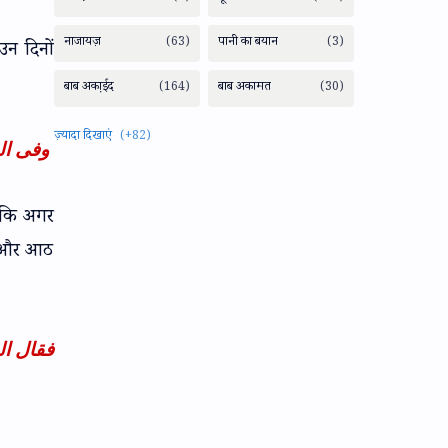
उन दिनों
وفى ال
ै कि अगर
ैं और आठ
فقال ال