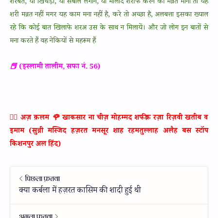
शरबत, या खिचड़ा, या सबील लगाने, या मीलाद शरीफ करने की मन्नत मानी तो यह
शरी मन्नत नहीं मगर यह काम मना नहीं है, करे तो अच्छा है, अलबत्ता इसका ख्याल
रहे कि कोई बात खिलाफे शरअ उस के साथ न मिलायें। और जो लोग इन बातों से
मना करते हैं वह नेकियों से महरूम हैं
📕 (इस्लामी तालीम, सफा नं. 56)
✍🏻 अज़ क़लम 🌹 खाकसार ना चीज़ मोहम्मद शफीक़ रज़ा रिज़वी खतीब व
इमाम (सुन्नी मस्जिद हज़रत मनसूर शाह रहमतुल्लाह अलैह बस स्टॉप
किशनपुर अल हिंद)