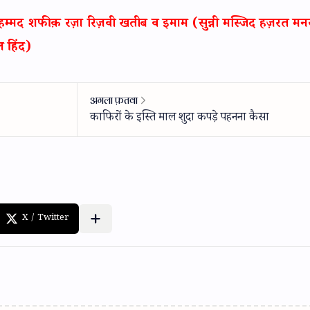
्मद शफीक़ रज़ा रिज़वी खतीब व इमाम (सुन्नी मस्जिद हज़रत मन
 हिंद)