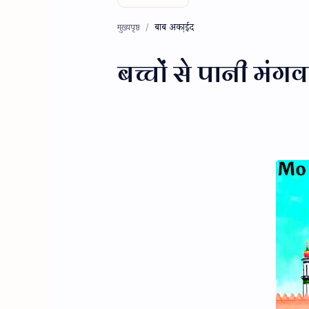
बाब अका़ईद
मुख्यपृष्ठ
बच्चों से पानी मंगव