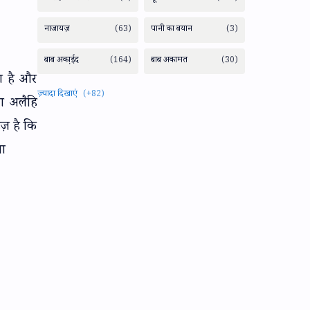
ा है और
ा अलैहि
ाइज़ है कि
गा