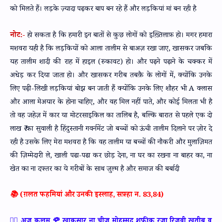
को मिलते हैं। लड़के ज़्यादा पढ़कर बाप बन रहे हैं और लड़कियां मां बन रही है
नोट:-
हो सकता है कि हमारी इन बातों से कुछ लोगों को इख़्तिलाफ़ हो। मगर हमारा
मशवरा यही है कि लड़कियों को आला तालीम से बाअज़ रखा जाए, खासकर जबकि
यह तालीम शादी की राह में हाइल (रुकावट) हो। और पढ़ने पढ़ाने के चक्कर में
अधेड़ कर दिया जाता हो। और खासकर गरीब तबक़ै के लोगों में, क्योंकि उनके
लिए पढ़ी-लिखी लड़कियां बोझ बन जाती हैं क्योंकि उनके लिए शौहर भी A क्लास
और आला मेअयार के होना चाहिए, और वह मिल नहीं पाते, और कोई मिलता भी है
तो वह जहेज़ में कार या मोटरसाइकिल का तालिब है, बल्कि बारात से पहले एक दो
लाख ₹ का सुवाली है हिंदुस्तानी गवर्नमेंट जो बच्चों को ऊंची तालीम दिलाने पर ज़ोर दे
रही है उसके लिए मेरा मशवरा है कि वह तालीम या बच्चों की नौकरी और मुलाज़िमत
की ज़िम्मेदारी ले, खाली पढा-पढा कर छोड़ देना, ना घर का रखना ना बाहर का, ना
खेत का ना दफ्तर का ये गरीबों के साथ जुल्म है और समाज की बर्बादी
📚 (ग़लत फहमियां और उनकी इस्लाह, सफ़्हा न. 83,84)
✍🏻 अज़ क़लम 🌹 खाकसार ना चीज़ मोहम्मद शफीक़ रज़ा रिज़वी खतीब व