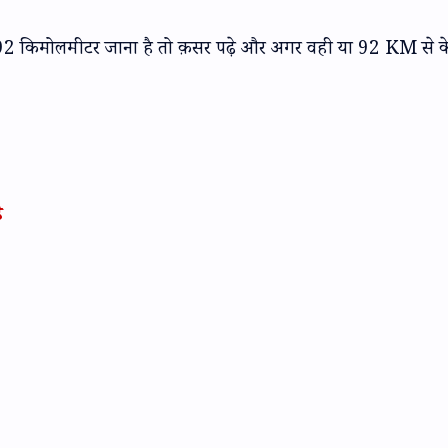
े 92 किमोलमीटर जाना है तो क़सर पढ़े और अगर वही या 92 KM से क
ै