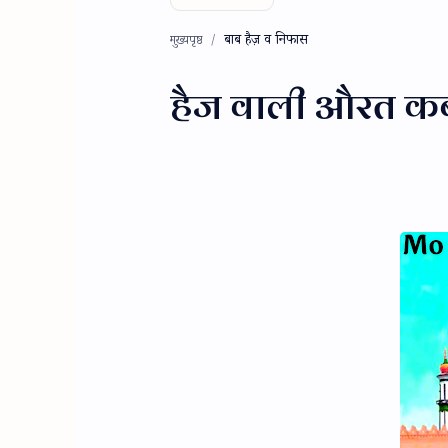
बाब हैज़ व निफास
मुख्यपृष्ठ
हैज वाली औरत कब 