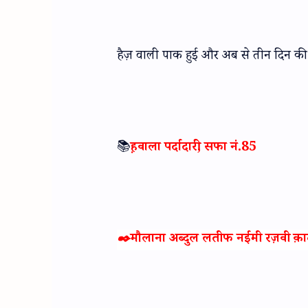
हैज़ वाली पाक हुई और अब से तीन दिन की रा
📚
ह़वाला पर्दादारी, सफा नं.85
✒️मौलाना अब्दुल लतीफ न‌ईमी रज़वी क़ादरी