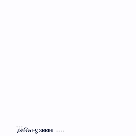
फ़हरिस्त-ए अबवाब