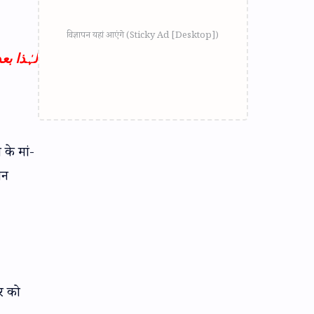
لہٰذا ب
के मां-
ान
र को