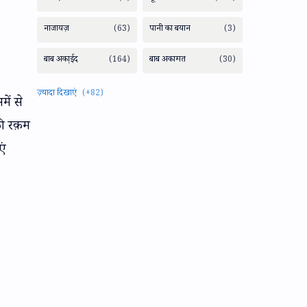
ें से
की रक़म
एं