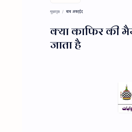
बाब अका़ईद
मुख्यपृष्ठ
क्या काफिर की मैय
जाता है