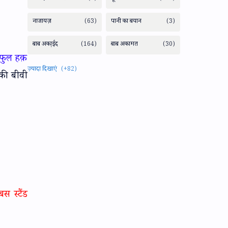
ीफुल हक़
की बीवी
स स्टैंड