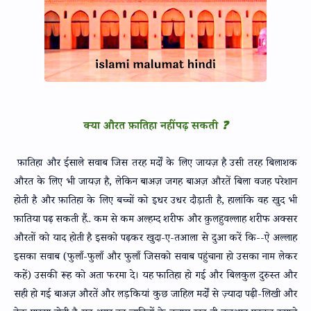
क्या औरत फ़ातिहा नहीं पढ़ सकती ❓
फ़ातिहा और ईसाले सवाब जिस तरह मर्दों के लिए जायज़ है उसी तरह बिलाशक
औरत के लिए भी जायज़ है, लेकिन बाअज़ जगह बाअज़ औरतें बिला वजह परेशान
होती है और फ़ातिहा के लिए बच्चों को इधर उधर दौड़ाती है, हालांकि वह खुद भी
फ़ातिया पढ़ सकती हैं.. कम से कम अल्हम्द शरीफ और क़ुलहुवल्लाह शरीफ अक्सर
औरतों को याद होती है इसको पढ़कर खुदा-ए-तआला से दुआ करें कि--ऐ अल्लाह
इसका सवाब (फुलाँ-फुलाँ और फुलाँ जिसको सवाब पहुंचाना हो उसका नाम लेकर
कहें) उसकी रूह को अता फरमा दे। यह फातिहा हो गई और बिलकुल दुरुस्त और
सही हो गई बाअज़ औरतें और लड़कियां कुछ जाहिल मर्दों से ज़्यादा पढ़ी-लिखी और